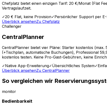
Chefplatz bietet einen einzigen Tarif: 20 €/Monat (Flat Fe
Vertragslaufzeit.
✓
20 € Flat, keine Provision
✓
Persönlicher Support per E-
Überblick ansehen
Zu
Chefplatz
Challenger
CentralPlanner
CentralPlanner bietet vier Pläne: Starter kostenlos (m
(+Tischplan, automatische Buchungen), Professional 59,
kostenlos testen. Keine Pro-Gast-Gebühren, keine Einric
✓
Native App-Erweiterung
✓
Übersichtliches System
✓
Einf
Überblick ansehen
Zu
CentralPlanner
So vergleichen wir Reservierungssys
monitor
Bedienbarkeit