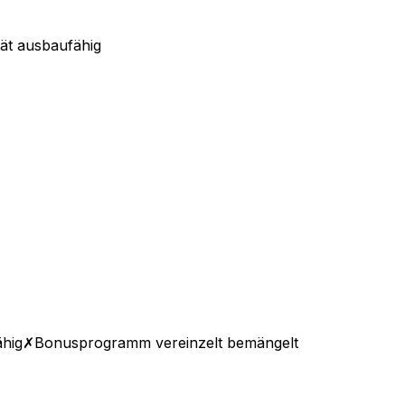
tät ausbaufähig
ähig
✗
Bonusprogramm vereinzelt bemängelt