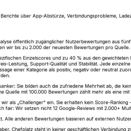
en Berichte über App-Abstürze, Verbindungsprobleme, Ladez
yse öffentlich zugänglicher Nutzerbewertungen aus fünf Q
ren wir bis zu 2.000 der neuesten Bewertungen pro Quelle.
pezifischen Einzelscores und zu 40 % aus den gewichtete
reis-Leistung, Support-Qualität und Stabilität. Jede einze
ge einer Kategorie als positiv, negativ oder neutral zuord
rden.
sanker: Sie bilden auch die zufriedene Mehrheit ab, die ke
e Quelle mit 100.000 Bewertungen zählt mehr als eine mit 
ir als „Challenger" ein. Sie erhalten kein Score-Ranking —
ich fair: Wir setzen nicht 12 Google-Reviews mit 2.000+ Mu
kt. Alle anderen Bewertungen basieren auf externen Nutzer
aber. Chefplatz steht in keiner geschäftlichen Verbindung 