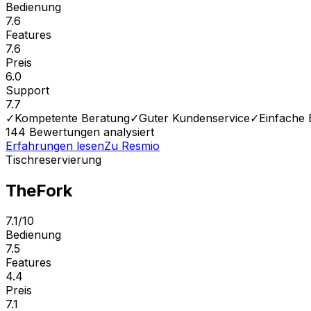
Bedienung
7.6
Features
7.6
Preis
6.0
Support
7.7
✓
Kompetente Beratung
✓
Guter Kundenservice
✓
Einfache
144
Bewertungen analysiert
Erfahrungen lesen
Zu
Resmio
Tischreservierung
TheFork
7.1
/10
Bedienung
7.5
Features
4.4
Preis
7.1