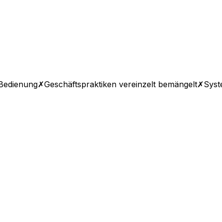
 Bedienung
✗
Geschäftspraktiken vereinzelt bemängelt
✗
Syst