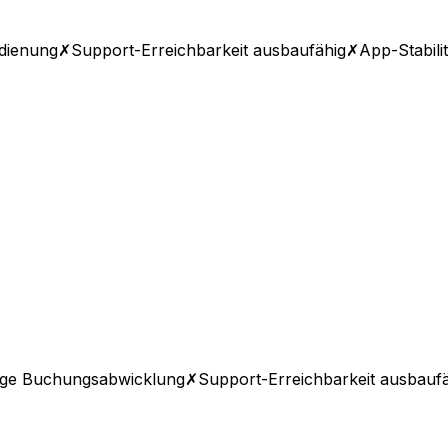
dienung
✗
Support-Erreichbarkeit ausbaufähig
✗
App-Stabili
ige Buchungsabwicklung
✗
Support-Erreichbarkeit ausbauf