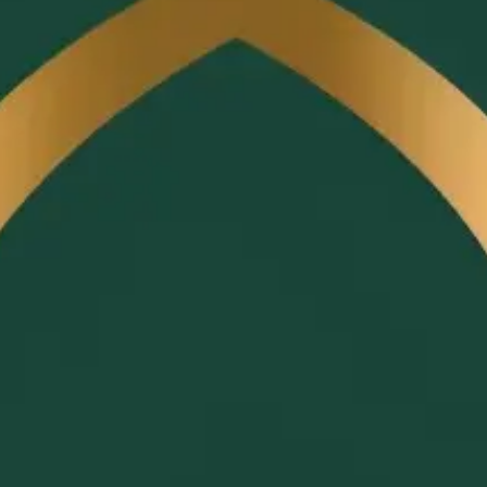
ar
 Fee
 Fee). Alle Features inklusive, keine Provision pro Gast
aber. Chefplatz steht in keiner geschäftlichen Verbindung 