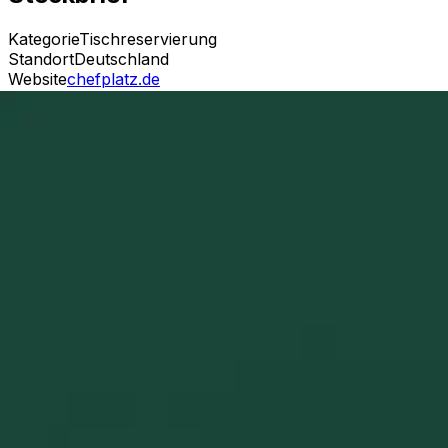
Kategorie
Tischreservierung
Standort
Deutschland
Website
chefplatz.de
Transparenzhinweis: Chefplatz ist unser eigenes Produkt
Juni 2026.
Stand:
18. Juni 2026
Stärken
✓
20 € Flat, keine Provision
✓
Persönlicher Support per E-
Reminder)
Einschränkungen
!
Neu am Markt
!
Kleine Nutzerbasis
Chefplatz ansehen
→
Über
Chefplatz