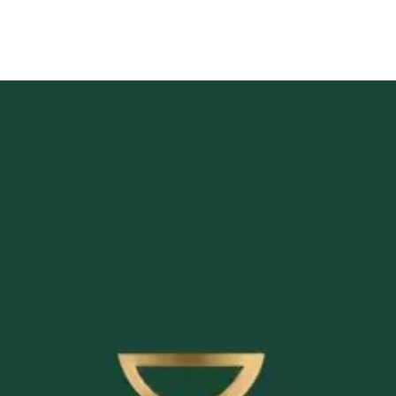
. Diese Seite enthält keine externe Bewertung, sondern ei
Mail
✓
Monatlich kündbar, kein Vertrag
✓
Onboarding in 90 