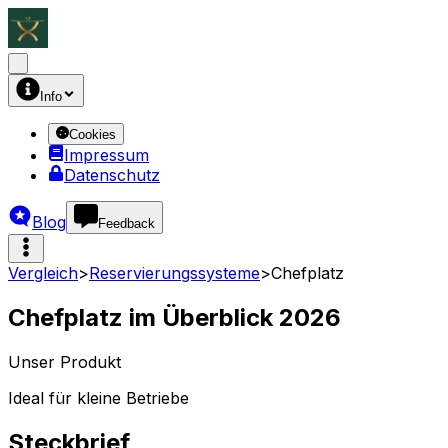
Info
Cookies
Impressum
Datenschutz
Blog
Feedback
Vergleich
>
Reservierungssysteme
>
Chefplatz
Chefplatz
im Überblick
2026
Unser Produkt
Ideal für kleine Betriebe
Steckbrief