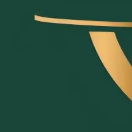
Chefplatz ist unser eigenes Produkt — diese Seite dient d
Chefplatz ist eine schlanke Reservierungssoftware für kl
direkten Support.
Produktüberblick
Preismodell:
Ein Tarif, 20 €/Monat, alle Features inklusive
Funktionsumfang:
Tischverwaltung mit Drag-&-Drop-Raum
Mitarbeiterverwaltung. Alle Features sind im Standardpake
App & Technik:
Chefplatz läuft als PWA — gleicher Funk
Support:
Direkter Kontakt per E-Mail, ergänzt durch ein
Onboarding:
KI-unterstütztes Self-Service-Setup. Raumpl
Zielgruppe:
Kleine und mittlere Gastronomiebetriebe, die
Preise & Features