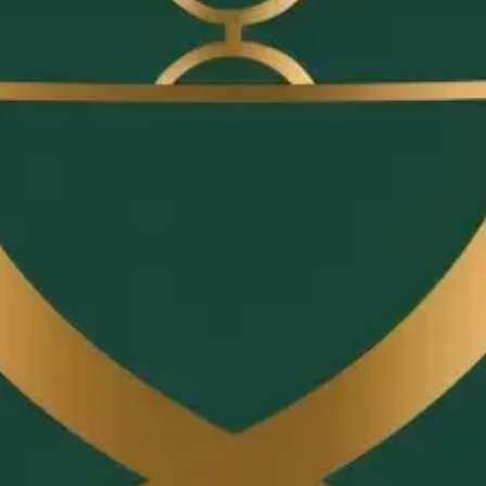
er Transparenz. Hier beschreiben wir sachlich, was Chefplat
eine und mittlere Gastronomiebetriebe. Das System setzt au
. Kein gestaffeltes Pricing, keine Provision pro Gast. Monat
plan, automatische Erinnerungen, 1-Click-Storno für Gä
t enthalten.
tionsumfang auf Desktop und Smartphone, kein separater
en 24/7-Chatbot.
an einrichten, Mitarbeiter hinzufügen, Reservierungsseite
 ein kompaktes All-in-One-System ohne Ballast suchen.