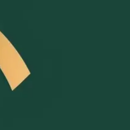
, keine Einrichtungsgebühr. Monatlich kündbar, keine Ver
zu den genannten Anbietern, sofern nicht anders