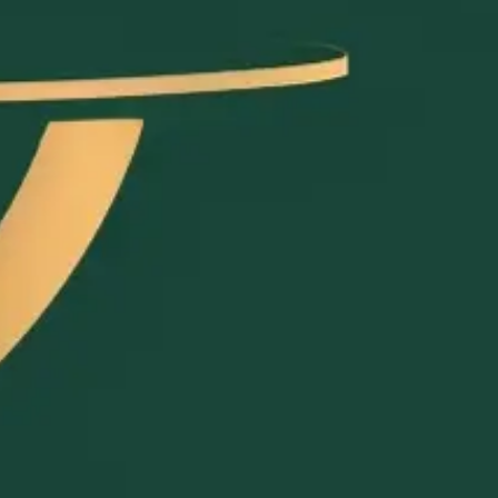
z bietet und für wen es sich eignet.
f ein einfaches Flat-Fee-Modell, schnelles Onboarding und
lich kündbar, keine Vertragslaufzeit.
ste, DSGVO-konforme E-Mail-Liste,
 App-Download nötig.
 live — ohne Techniker oder Schulung.