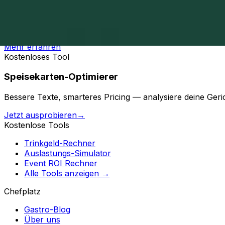
Jetzt starten mit Chefplatz.de
Maximiere deine Reservierungen und optimiere dein Resta
Mehr erfahren
Kostenloses Tool
Speisekarten-Optimierer
Bessere Texte, smarteres Pricing — analysiere deine Ger
Jetzt ausprobieren
→
Kostenlose Tools
Trinkgeld-Rechner
Auslastungs-Simulator
Event ROI Rechner
Alle Tools anzeigen →
Chefplatz
Gastro-Blog
Über uns