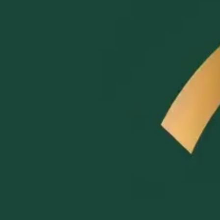
Feature
Verfügb
Preis / Monat
20 € Flat
App (PWA) auf Android & iOS
✓
Mitarbeiter hinzufügen
✓
DSGVO-konforme E-Mail-Liste
✓
Eigene Reservierungsseite
✓
Integration in eigene Website
✓
24/7 Chatbot + schneller Support
✓
Raumplan per Drag & Drop
✓
Tischwahl durch Gäste im Raumplan (optional)
✓
Automatische Reminder (No-Show-Reduktion)
✓
1-Click-Storno für Gäste
✓
Chefplatz bietet einen einzigen Tarif: 20 €/Monat (Flat
Stand:
Juni 2026
·
Quelle
Chefplatz ansehen
→
Alle genannten Marken sind Eigentum ihrer jeweiligen Inh
angegeben.